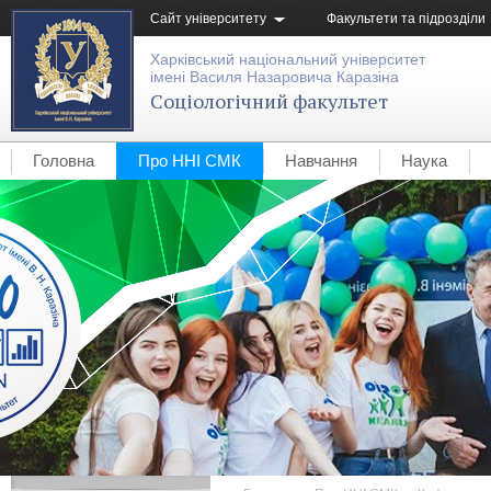
Сайт університету
Факультети та підрозділи
Харківський національний університет
імені Василя Назаровича Каразіна
Соціологічний факультет
Головна
Про ННІ СМК
Навчання
Наука