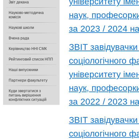
університету іме
Звіт декана
наук, професорк
Науково-методична
комісія
за 2023 / 2024 н
Наукові школи
Вчена рада
ЗВІТ завідувачки
Керівництво ННІ СМК
соціологічного ф
Рейтинговий список НПП
Наші випускники
університету іме
Партнери факультету
наук, професорк
Куди звертатися з
питань вирішення
за 2022 / 2023 н
конфліктних ситуацій
ЗВІТ завідувачки
соціологічного ф