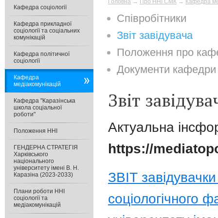
Головна
→
Про ННІ СМК
→
Кафедра ме
Кафедра соціології
Співробітники
Кафедра прикладної
соціології та соціальних
Звіт завідувача
комунікацій
Положення про каф
Кафедра політичної
соціології
Документи кафедри
Кафедра
медіакомунікацій
Звіт завідув
Кафедра "Каразінська
школа соціальної
роботи"
Актуальна інсфо
Положення ННІ
https://mediatop
ГЕНДЕРНА СТРАТЕГІЯ
Харківського
національного
університету імені В. Н.
ЗВІТ завідувачки
Каразіна (2023-2033)
Плани роботи ННІ
соціологічного ф
соціології та
медіакомунікацій