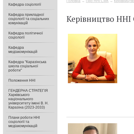
Головна
→
Про ННІ СМК
→
Керівництв
Кафедра соціології
Кафедра прикладної
Керівництво ННІ
соціології та соціальних
комунікацій
Кафедра політичної
соціології
Кафедра
медіакомунікацій
Кафедра "Каразінська
школа соціальної
роботи"
Положення ННІ
ГЕНДЕРНА СТРАТЕГІЯ
Харківського
національного
університету імені В. Н.
Каразіна (2023-2033)
Плани роботи ННІ
соціології та
медіакомунікацій