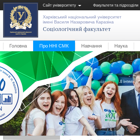
Сайт університету
Факультети та підрозділи
Харківський національний університет
імені Василя Назаровича Каразіна
Соціологічний факультет
Головна
Про ННІ СМК
Навчання
Наука