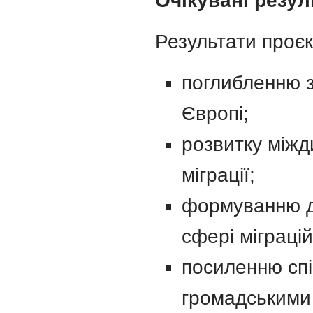
Очікувані резул
Результати проєк
поглибленню з
Європі;
розвитку міжд
міграції;
формуванню до
сфері міграцій
посиленню спі
громадськими 