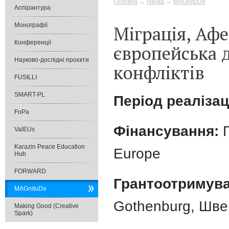
Головна
→
Наука
→
MAGnituDe
Аспірантура
Монографії
Міграція, Афе
Конференції
європейська 
Науково-дослідні проєкти
конфліктів
FUSILLI
SMART-PL
Період реалізац
FoPa
Фінансування:
П
ValEUs
Karazin Peace Education
Europe
Hub
FORWARD
Грантоотримува
MAGnituDe
Gothenburg, Шве
Making Good (Creative
Spark)