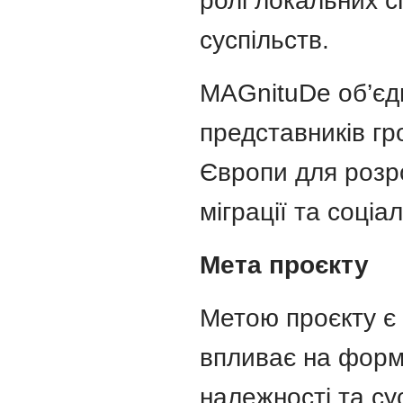
ролі локальних с
суспільств.
MAGnituDe об’єдн
представників гр
Європи для розро
міграції та соціал
Мета проєкту
Метою проєкту є 
впливає на форму
належності та су