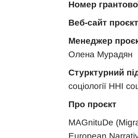
Номер грантової
Веб-сайт проєк
Менеджер проєкт
Олена Мурадян
Стурктурний під
соціології ННІ со
Про проєкт
MAGnituDe (Migra
European Narrati