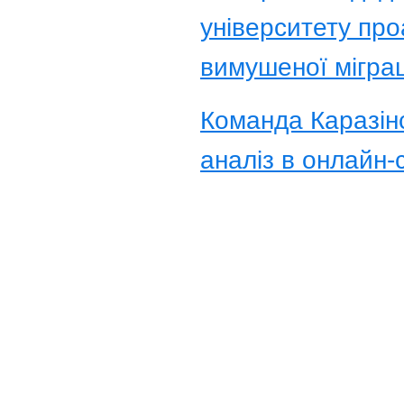
університету про
вимушеної міграц
Команда Каразінс
аналіз в онлайн-
Соціологічний факультет
Харківський національний університет
імені Василя Назаровича Каразіна
Karazin.ua © 2026