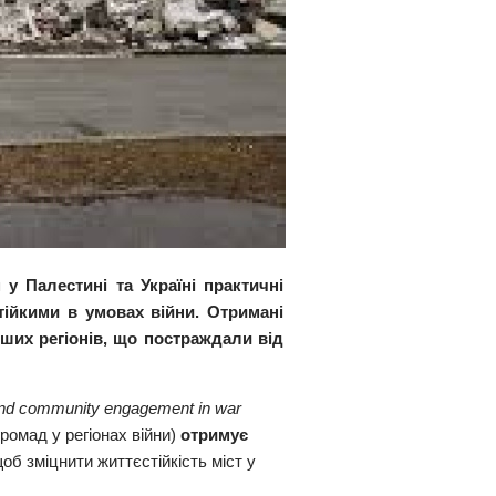
 Палестині та Україні практичні
тійкими в умовах війни. Отримані
нших регіонів, що постраждали від
 and community engagement in war
громад у регіонах війни)
отримує
щоб зміцнити життєстійкість міст у