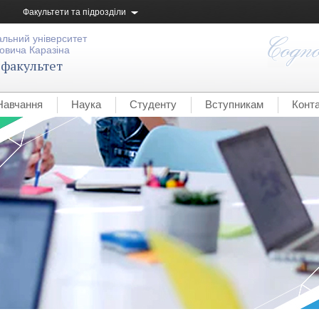
Факультети та підрозділи
альний університет
овича Каразіна
 факультет
Навчання
Наука
Студенту
Вступникам
Конт