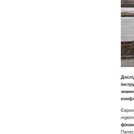
Дослі
інстр
знанн
конфл
Європ
region
фінан
Палест