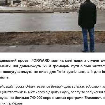
дницький проєкт FORWARD має на меті надати студентам у
ументи, які допоможуть їхнім громадам бути більш життєс
я послугуватимуть не лише для їхніх суспільств, а й для і
іктів.
ейський проєкт
Urban resilience through open science, education,
s
(Життєстійкість міст через відкриту науку, освіту та залучення 
сування близько 740 000 євро в межах програми Erasmus+
, 
ині та Україні