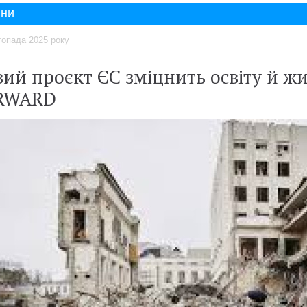
ни
топада 2025 року
ий проєкт ЄС зміцнить освіту й жи
RWARD