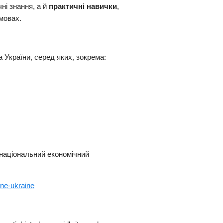
ні знання, а й
практичні навички
,
мовах.
а України, серед яких, зокрема:
й національний економічний
ine-ukraine