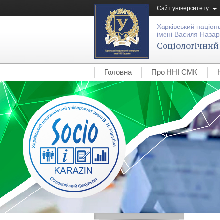
Сайт університету
Харківський націон
імені Василя Назар
Соціологічний
Головна
Про ННІ СМК