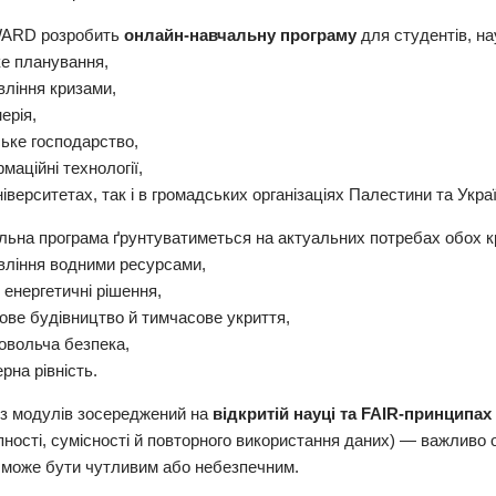
ARD розробить
онлайн-навчальну програму
для студентів, на
ке планування,
вління кризами,
нерія,
ське господарство,
рмаційні технології,
ніверситетах, так і в громадських організаціях Палестини та Укра
льна програма ґрунтуватиметься на актуальних потребах обох кр
авління водними ресурсами,
і енергетичні рішення,
ове будівництво й тимчасове укриття,
овольча безпека,
ерна рівність.
із модулів зосереджений на
відкритій науці та FAIR-принципах
ності, сумісності й повторного використання даних) — важливо о
 може бути чутливим або небезпечним.