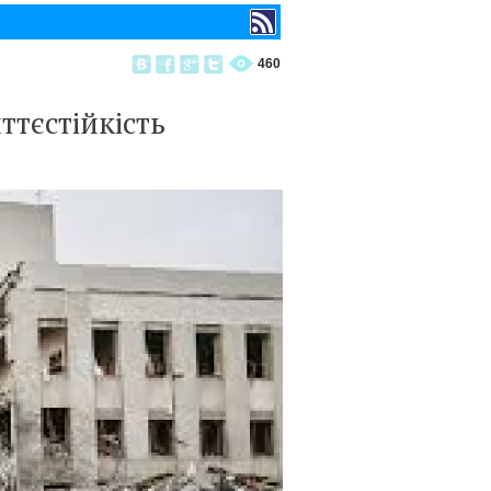
460
ттєстійкість