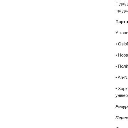
Підхі
що доз
Партн
У конс
• Oslo
• Нор
• Полі
• An-N
• Харк
універ
Ресур
Перек