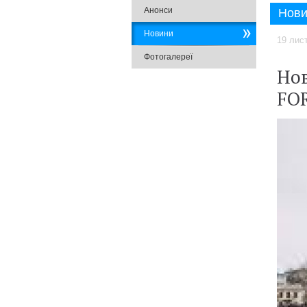
Анонси
Нови
Новини
19 лис
Фотогалереї
Нов
FO