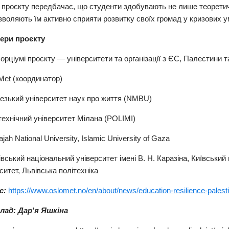
д проєкту передбачає, що студенти здобувають не лише теоретич
воляють їм активно сприяти розвитку своїх громад у кризових у
ери проєкту
орціумі проєкту — університети та організації з ЄС, Палестини т
Met (координатор)
везький університет наук про життя (NMBU)
технічний університет Мілана (POLIMI)
ajah National University, Islamic University of Gaza
івський національний університет імені В. Н. Каразіна, Київськи
ситет, Львівська політехніка
с:
https://www.oslomet.no/en/about/news/education-resilience-palest
лад: Дар'я Яшкіна