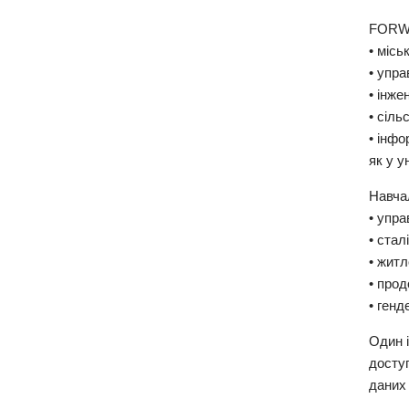
FORW
• місь
• упра
• інже
• сіль
• інфо
як у у
Навча
• упр
• стал
• житл
• прод
• генд
Один 
доступ
даних