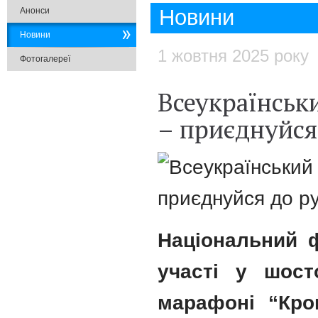
Новини
Анонси
Новини
1 жовтня 2025 року
Фотогалереї
Всеукраїнськ
– приєднуйся
Національний 
участі у шост
марафоні “Кро