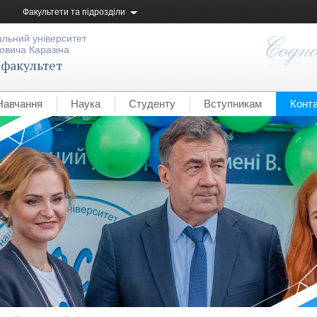
Факультети та підрозділи
альний університет
овича Каразіна
 факультет
Навчання
Наука
Студенту
Вступникам
Конт