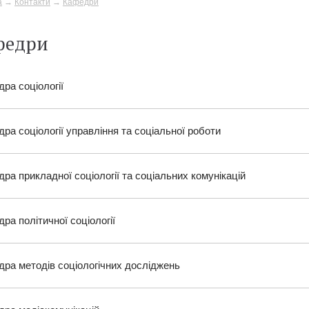
а
→
Контакти
→
Кафедри
федри
ра соціології
ра соціології управління та соціальної роботи
ра прикладної соціології та соціальних комунікацій
ра політичної соціології
ра методів соціологічних досліджень