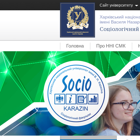
Сайт університету
Харківський націон
імені Василя Назар
Соціологічний
Головна
Про ННІ СМК