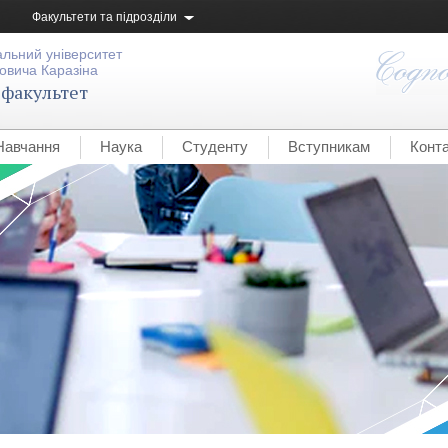
Факультети та підрозділи
альний університет
овича Каразіна
 факультет
Навчання
Наука
Студенту
Вступникам
Конт