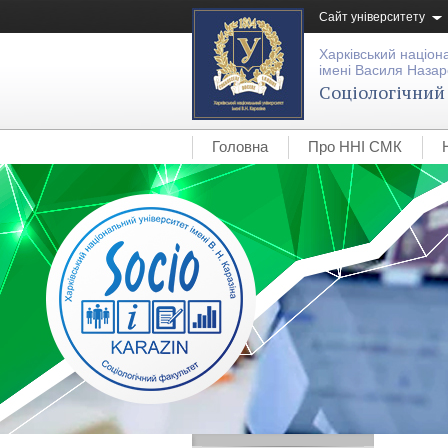
Сайт університету
Харківський націон
імені Василя Назар
Соціологічний
Головна
Про ННІ СМК